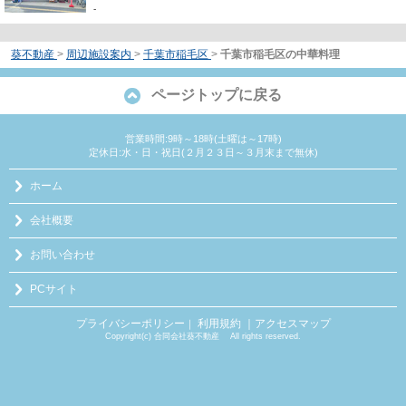
-
葵不動産
>
周辺施設案内
>
千葉市稲毛区
>
千葉市稲毛区の中華料理
ページトップに戻る
営業時間:9時～18時(土曜は～17時)
定休日:水・日・祝日(２月２３日～３月末まで無休)
ホーム
会社概要
お問い合わせ
PCサイト
プライバシーポリシー
利用規約
｜アクセスマップ
｜
Copyright(c) 合同会社葵不動産 All rights reserved.