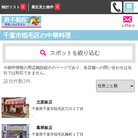
0
0
検討リスト
最近見た物件
お問合せ
千葉市稲毛区の中華料理
スポットを絞り込む
※物件情報の周辺施設紹介のページであり、各店舗への問い合わせは当
社では対応できません。
該当件数
2
件
北葉飯店
千葉県千葉市稲毛区穴川２丁目
-
鳳華飯店
千葉県千葉市稲毛区轟町１丁目