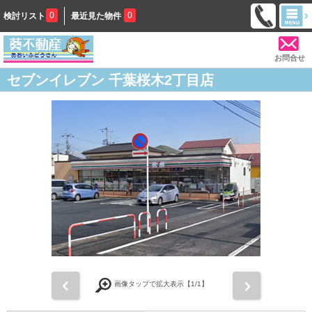
0
0
検討リスト
最近見た物件
お問合せ
セブンイレブン 千葉桜木2丁目店
前
次
画像タップで拡大表示【
1
/1】