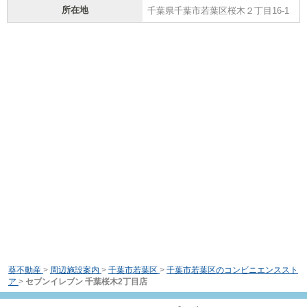
所在地
千葉県千葉市若葉区桜木２丁目16-1
葵不動産
>
周辺施設案内
>
千葉市若葉区
>
千葉市若葉区のコンビニエンススト
ア
>
セブンイレブン 千葉桜木2丁目店