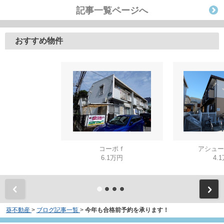
記事一覧ページへ
おすすめ物件
コーポｆ
アシュー
6.1万円
4.
葵不動産
>
ブログ記事一覧
>
今年も合格前予約を承ります！