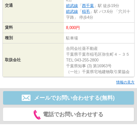
交通
総武線
「
西千葉
」駅 徒歩19分
総武線
「
稲毛
」駅 バス6分 「穴川十
字路」 停歩4分
賃料
8,000円
種別
駐車場
合同会社葵不動産
千葉県千葉市稲毛区弥生町４－３５
取扱会社
TEL:043-255-2800
千葉県知事 (3) 第16963号
（一社）千葉県宅地建物取引業協会
情報の見方
メールでお問い合わせする(無料)
電話でお問い合わせする