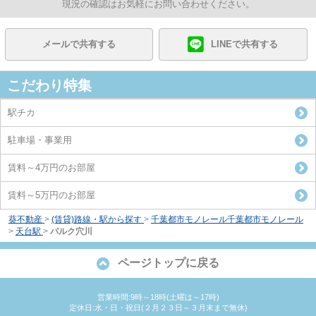
現況の確認はお気軽にお問い合わせください。
メールで共有する
LINEで共有する
こだわり特集
駅チカ
駐車場・事業用
賃料～4万円のお部屋
賃料～5万円のお部屋
葵不動産
>
(賃貸)路線・駅から探す
>
千葉都市モノレール千葉都市モノレール
>
天台駅
>
パルク穴川
ページトップに戻る
営業時間:9時～18時(土曜は～17時)
定休日:水・日・祝日(２月２３日～３月末まで無休)