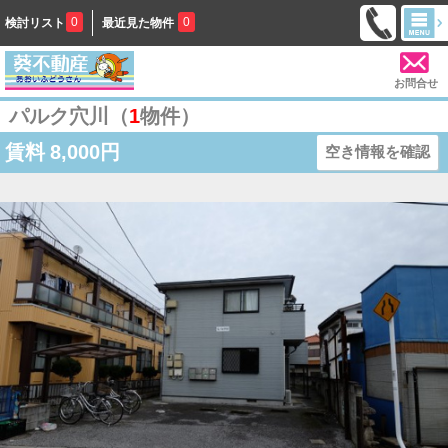
0
0
検討リスト
最近見た物件
お問合せ
パルク穴川（
1
物件）
賃料
8,000円
空き情報を確認