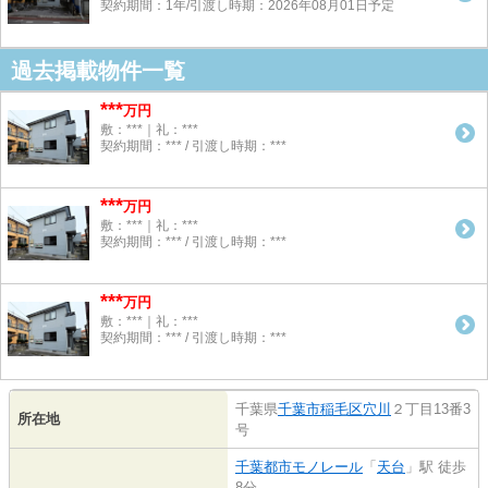
契約期間：1年/引渡し時期：2026年08月01日予定
過去掲載物件一覧
***
万円
敷：***｜礼：***
契約期間：*** / 引渡し時期：***
***
万円
敷：***｜礼：***
契約期間：*** / 引渡し時期：***
***
万円
敷：***｜礼：***
契約期間：*** / 引渡し時期：***
千葉県
千葉市稲毛区
穴川
２丁目13番3
所在地
号
千葉都市モノレール
「
天台
」駅 徒歩
8分