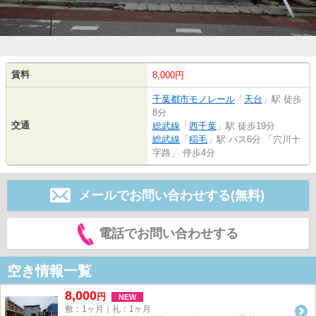
賃料
8,000円
千葉都市モノレール
「
天台
」駅 徒歩
8分
交通
総武線
「
西千葉
」駅 徒歩19分
総武線
「
稲毛
」駅 バス6分 「穴川十
字路」 停歩4分
メールでお問い合わせする(無料)
電話でお問い合わせする
空き情報一覧
8,000
円
NEW
敷：1ヶ月｜礼：1ヶ月