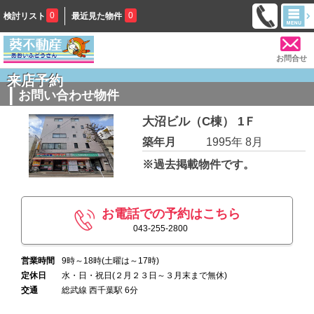
0
0
検討リスト
最近見た物件
お問合せ
来店予約
お問い合わせ物件
大沼ビル（C棟） 1Ｆ
築年月
1995年 8月
※過去掲載物件です。
お電話での予約はこちら
043-255-2800
営業時間
9時～18時(土曜は～17時)
定休日
水・日・祝日(２月２３日～３月末まで無休)
交通
総武線 西千葉駅 6分